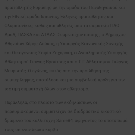
πρωταθλητής Ευρώπης με την ομάδα του Παναθηναϊκού και
την Εθνική ομάδα Ισπανίας, Έλληνες πρωταθλητές και
Ολυμπιονίκες, καθώς και αθλητές από τα σωματεία ΠΑΟ
ΑμεΑ, ΠΑΣΚΑ και ΑΤΛΑΣ. Συμμετείχαν επίσης , ο Δήμαρχος
Αθηναίων Χάρης Δούκας, η Υπουργός Κοινωνικής Συνοχής
και Οικογένειας Σοφία Ζαχαράκη, ο Αναπληρωτής Υπουργός
Αθλητισμού Γιάννης Βρούτσης και ο Γ.Γ Αθλητισμού Γιώργος
Μαυρωτάς. Ο αγώνας, εκτός από την προώθηση της
συμπερίληψης, αποτέλεσε και μια συμβολική πράξη για την
ισότιμη συμμετοχή όλων στον αθλητισμό.
Παράλληλα, στο πλαίσιο των εκδηλώσεων, οι
παρευρισκόμενοι συμμετείχαν σε διαδραστικό εικαστικό
δρώμενο του καλλιτέχνη Same84, αφήνοντας το αποτύπωμά
τους σε έναν λευκό καμβά.