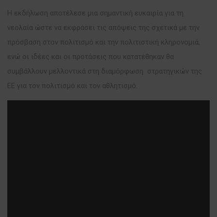
Η εκδήλωση αποτέλεσε μια σημαντική ευκαιρία για τη
νεολαία ώστε να εκφράσει τις απόψεις της σχετικά με την
πρόσβαση στον πολιτισμό και την πολιτιστική κληρονομιά,
ενώ οι ιδέες και οι προτάσεις που κατατέθηκαν θα
συμβάλλουν μελλοντικά στη διαμόρφωση στρατηγικών της
ΕΕ για τον πολιτισμό και τον αθλητισμό.