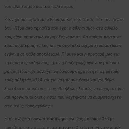
του αθλητισμού και του πολιτισμού.
Στον χαιρετισμό του, ο Ευρωβουλευτής Νίκος Παππάς τόνισε
ότι:
«Πέρα από την αξία που έχει ο αθλητισμός στο σύνολό
του, είναι σημαντικό να μην ξεχνάμε ότι θα πρέπει πάντα να
είναι συμπεριληπτικός και να αποτελεί όχημα ενσωμάτωσης
ενάντια σε κάθε αποκλεισμό. Γι’ αυτό και η πρότασή μας για
τη σημερινή εκδήλωση, ήταν η διεξαγωγή αγώνων μπάσκετ
με αμαξίδιο, όχι μόνο για να δώσουμε ορατότητα σε αυτούς
τους αθλητές, αλλά και για να μπούμε έστω και για δέκα
λεπτά στα παπούτσια τους. Θα ήθελα, λοιπόν, να ευχαριστήσω
και προσωπικά όλους εσάς που δεχτήκατε να συμμετάσχετε
σε αυτούς τους αγώνες.»
Στη συνέχεια πραγματοποιήθηκε αγώνας μπάσκετ 3×3 με
αμαξίδιο, στον οποίο συμμετείχαν ο Χουάντσο Ερνανγκόμεθ,