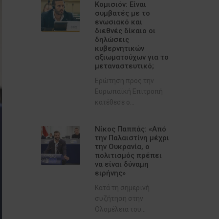
Κομισιόν: Είναι
συμβατές με το
ενωσιακό και
διεθνές δίκαιο οι
δηλώσεις
κυβερνητικών
αξιωματούχων για το
μεταναστευτικό;
Ερώτηση προς την
Ευρωπαϊκή Επιτροπή
κατέθεσε ο...
Νίκος Παππάς: «Από
την Παλαιστίνη μέχρι
την Ουκρανία, ο
πολιτισμός πρέπει
να είναι δύναμη
ειρήνης»
Κατά τη σημερινή
συζήτηση στην
Ολομέλεια του...